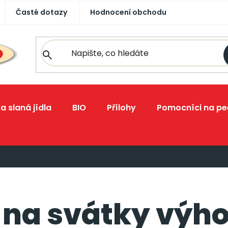
Časté dotazy
Hodnocení obchodu
a slaná jídla
BIO
Přílohy
Pomocníci na pe
na svátky výho