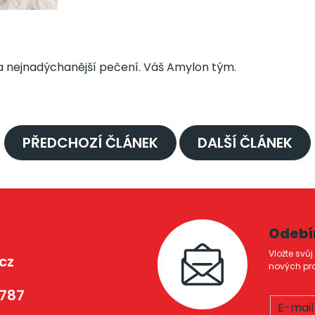
ejnadýchanější pečení. Váš Amylon tým.
PŘEDCHOZÍ ČLÁNEK
DALŠÍ ČLÁNEK
Odebí
Vložte svů
cz
nových pr
 787
E-mail