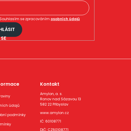
Souhlasím se zpracováním
osobních údajů
HLÁSIT
SE
nformace
Kontakt
Amylon, a. s.
roviny
Ronov nad Sázavou 13
582 22 Přibyslav
ních údajů
www.amylon.cz
ební podmínky
IČ: 60108771
dmínky
DIČ: CZ60108771