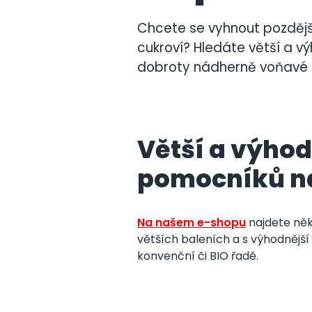
Chcete se vyhnout pozdějš
cukroví? Hledáte větší a v
dobroty nádherně voňavé
Větší a výhod
pomocníků n
Na našem e-shopu
najdete něk
větších baleních a s výhodnějš
konvenční či BIO řadě
.