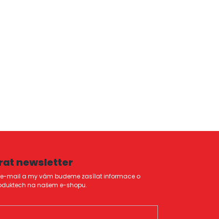
rat newsletter
j e-mail a my vám budeme zasílat informace o
oduktech na našem e-shopu.