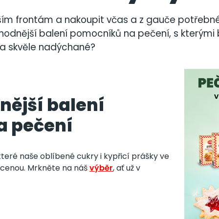
ím frontám a nakoupit včas a z gauče potřebné
ýhodnější balení pomocníků na pečení, s kterými 
 a skvěle nadýchané?
nější balení
a pečení
teré naše oblíbené cukry i kypřicí prášky ve
í cenou. Mrkněte na náš
výběr
, ať už v