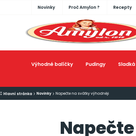
Přejít
Novinky
Proč Amylon ?
Recepty
na
obsah
Výhodné balíčky
Pudingy
Sladká 
Novinky
Napečte na svátky výhodněji
Domů
Napečte 