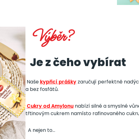
Výběr?
Je z čeho vybírat
Naše
kypřicí prášky
zaručují perfektně nadýc
a bez fosfátů.
Cukry od Amylonu
nabízí silné a smyslné vůně
třtinovým cukrem namísto rafinovaného cukr
A nejen to...