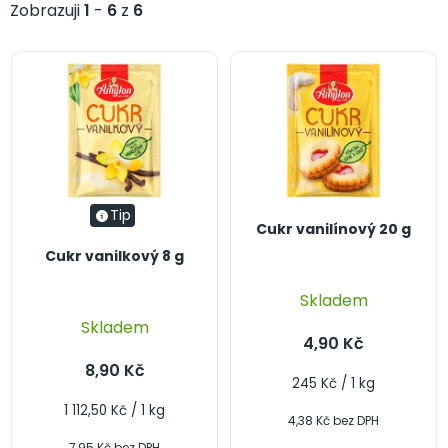
z
p
Zobrazuji
1
-
6
z
6
e
r
n
o
í
d
p
u
r
k
o
t
d
ů
u
k
Tip
Cukr vanilínový 20 g
t
Cukr vanilkový 8 g
ů
Skladem
Skladem
4,90 Kč
8,90 Kč
Měrná
245 Kč / 1 kg
cena:
Měrná
1 112,50 Kč / 1 kg
4,38 Kč bez DPH
cena:
7,95 Kč bez DPH