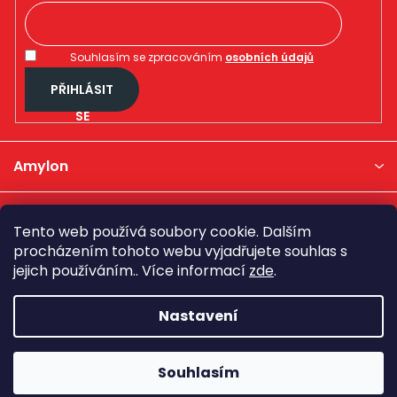
Souhlasím se zpracováním
osobních údajů
PŘIHLÁSIT
SE
Amylon
Kategorie produktů
Tento web používá soubory cookie. Dalším
procházením tohoto webu vyjadřujete souhlas s
Důležité informace
jejich používáním.. Více informací
zde
.
Nastavení
Kontakt
Vytvořil Shoptet
Souhlasím
Copyright 2026
Amylon
. Všechna práva vyhrazena.
Upravit