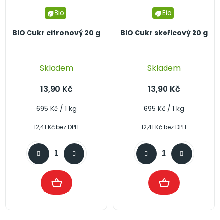
Bio
Bio
BIO Cukr citronový 20 g
BIO Cukr skořicový 20 g
Průměrné
Skladem
Skladem
hodnocení
produktu
13,90 Kč
13,90 Kč
je
4,2
Měrná
Měrná
695 Kč / 1 kg
695 Kč / 1 kg
cena:
cena:
z
12,41 Kč bez DPH
12,41 Kč bez DPH
5
hvězdiček.