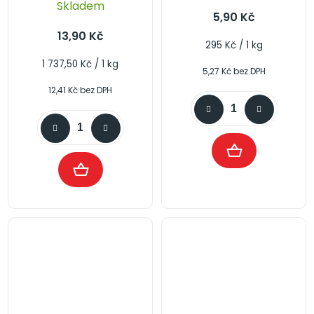
Skladem
5,90 Kč
13,90 Kč
Měrná
295 Kč / 1 kg
cena:
Měrná
1 737,50 Kč / 1 kg
5,27 Kč bez DPH
cena:
12,41 Kč bez DPH