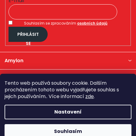
E-mail
Souhlasím se zpracováním
osobních údajů
PŘIHLÁSIT
SE
Amylon
Kategorie produktů
Tento web používá soubory cookie. Dalším
procházením tohoto webu vyjadřujete souhlas s
Důležité informace
jejich používáním.. Více informací
zde
.
Nastavení
Kontakt
Vytvořil Shoptet
Souhlasím
Copyright 2026
Amylon
. Všechna práva vyhrazena.
Upravit