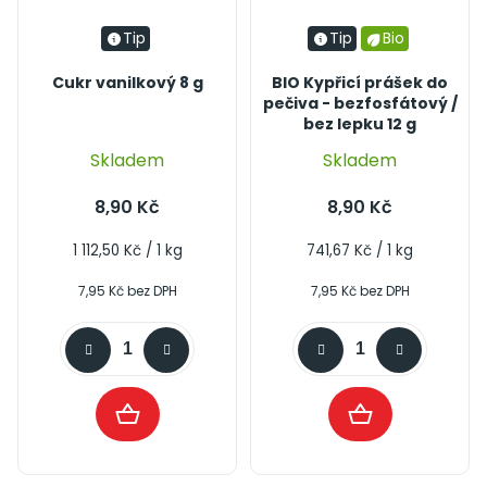
Tip
Tip
Bio
Cukr vanilkový 8 g
BIO Kypřicí prášek do
pečiva - bezfosfátový /
bez lepku 12 g
Průměrné
Skladem
Skladem
hodnocení
produktu
8,90 Kč
8,90 Kč
je
4,2
Měrná
Měrná
1 112,50 Kč / 1 kg
741,67 Kč / 1 kg
cena:
cena:
z
7,95 Kč bez DPH
7,95 Kč bez DPH
5
hvězdiček.