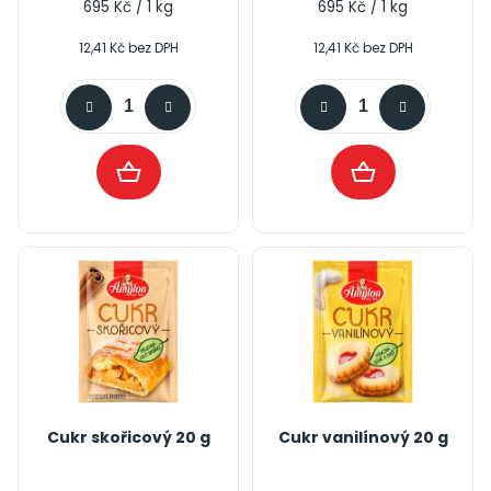
4,2
Měrná
Měrná
695 Kč / 1 kg
695 Kč / 1 kg
cena:
cena:
z
12,41 Kč bez DPH
12,41 Kč bez DPH
5
hvězdiček.
Cukr skořicový 20 g
Cukr vanilínový 20 g