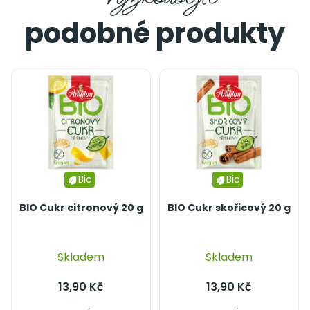
Bio
Bio
BIO Cukr citronový 20 g
BIO Cukr skořicový 20 g
Průměrné
Skladem
Skladem
hodnocení
produktu
13,90 Kč
13,90 Kč
je