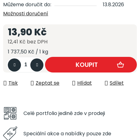
Můžeme doručit do:
13.8.2026
Možnosti doručení
13,90 Kč
12,41 Kč bez DPH
Měrná cena:
1 737,50 Kč / 1 kg
Tisk
Zeptat se
Hlídat
Sdílet
Celé portfolio
jedině zde v prodeji
Speciální akce a
nabídky pouze zde