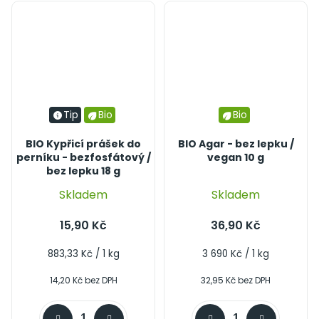
Tip
Bio
Bio
BIO Kypřicí prášek do
BIO Agar - bez lepku /
perníku - bezfosfátový /
vegan 10 g
bez lepku 18 g
Skladem
Skladem
15,90 Kč
36,90 Kč
Měrná
Měrná
883,33 Kč / 1 kg
3 690 Kč / 1 kg
cena:
cena:
14,20 Kč bez DPH
32,95 Kč bez DPH