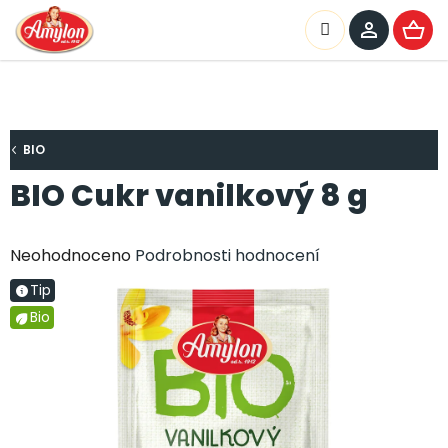
Přejít
na
Hledat
NÁKU
obsah
KOŠÍ
BIO
BIO Cukr vanilkový 8 g
Průměrné
Neohodnoceno
Podrobnosti hodnocení
hodnocení
Tip
produktu
Bio
je
0,0
z
5
hvězdiček.