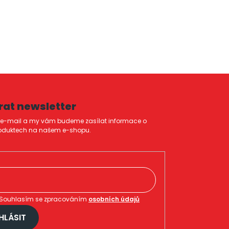
rat newsletter
j e-mail a my vám budeme zasílat informace o
oduktech na našem e-shopu.
Souhlasím se zpracováním
osobních údajů
HLÁSIT