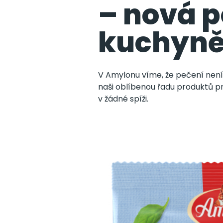
– nová p
kuchyn
V Amylonu víme, že pečení není 
naši oblíbenou řadu produktů pr
v žádné spíži.