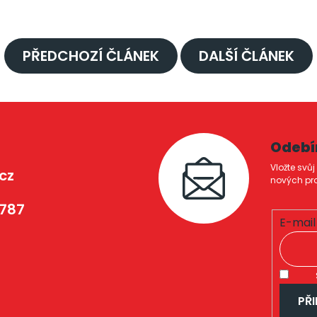
PŘEDCHOZÍ ČLÁNEK
DALŠÍ ČLÁNEK
Odebí
Vložte svů
cz
nových pr
 787
E-mail
PŘI