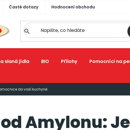
Časté dotazy
Hodnocení obchodu
a slaná jídla
BIO
Přílohy
Pomocníci na pe
omocnice do vaší kuchyně
 od Amylonu: Je