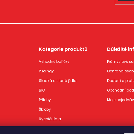
Kategorie produktů
Důležité i
Výhodné balíčky
Průmyslové su
Pudingy
Ochrana osob
Sladká a slaná jídla
Dodací a plat
BIO
Obchodní po
Přílohy
Moje objedná
Škroby
Rychlá jídla
Pomocníci na pečení