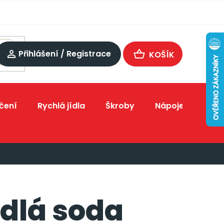
Přihlášení / Registrace
NÁKUPNÍ
KOŠÍK
čení
Rychlá jídla
Škroby
Nápoje
Dopl
dlá soda