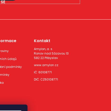
SE
nformace
Kontakt
Amylon, a. s.
roviny
Ronov nad Sázavou 13
582 22 Přibyslav
ních údajů
www.amylon.cz
ební podmínky
IČ: 60108771
dmínky
DIČ: CZ60108771
vka