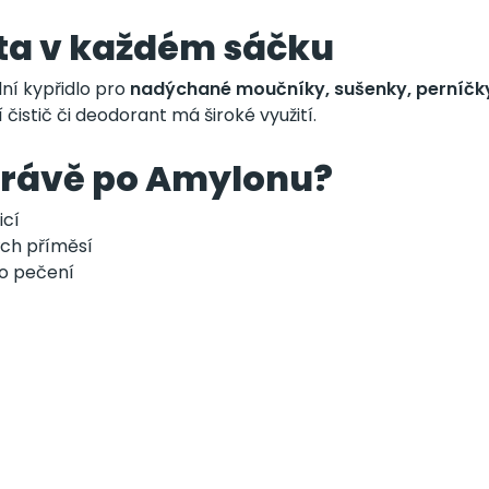
ita v každém sáčku
lní kypřidlo pro
nadýchané moučníky, sušenky, perníčk
 čistič či deodorant má široké využití.
právě po Amylonu?
icí
ch příměsí
o pečení