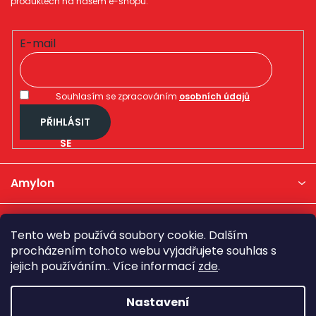
produktech na našem e-shopu.
E-mail
Souhlasím se zpracováním
osobních údajů
PŘIHLÁSIT
SE
Amylon
Kategorie produktů
Tento web používá soubory cookie. Dalším
procházením tohoto webu vyjadřujete souhlas s
Důležité informace
jejich používáním.. Více informací
zde
.
Nastavení
Kontakt