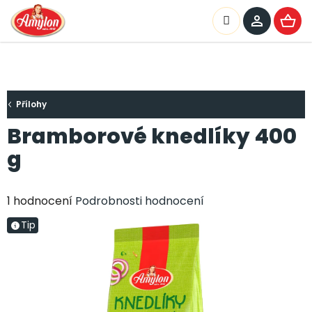
Přejít
na
Hledat
NÁKU
obsah
KOŠÍ
Přílohy
Bramborové knedlíky 400
g
Průměrné
1 hodnocení
Podrobnosti hodnocení
hodnocení
Tip
produktu
je
5,0
z
5