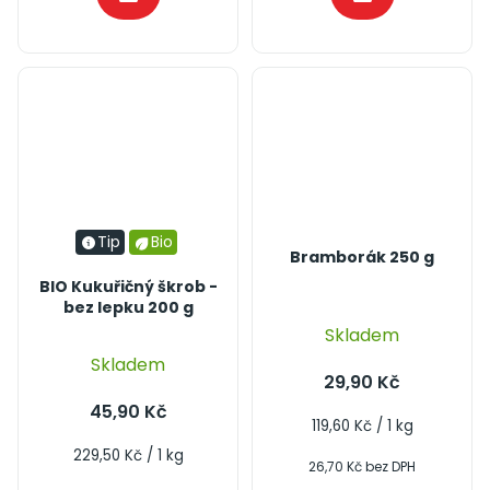
Tip
Bio
Bramborák 250 g
BIO Kukuřičný škrob -
bez lepku 200 g
Skladem
Skladem
29,90 Kč
45,90 Kč
Měrná
119,60 Kč / 1 kg
cena:
Měrná
229,50 Kč / 1 kg
26,70 Kč bez DPH
cena: