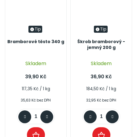
Tip
Tip
Bramborové těsto 340 g
Škrob bramborový -
jemný 200 g
Průměrné
Skladem
Skladem
hodnocení
produktu
39,90 Kč
36,90 Kč
je
4,3
Měrná
Měrná
117,35 Kč / 1 kg
184,50 Kč / 1 kg
cena:
cena:
z
35,63 Kč bez DPH
32,95 Kč bez DPH
5
hvězdiček.