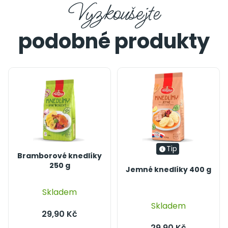
Tip
Bramborové knedlíky
250 g
Jemné knedlíky 400 g
Průměrné
Skladem
hodnocení
Skladem
produktu
29,90 Kč
je
29,90 Kč