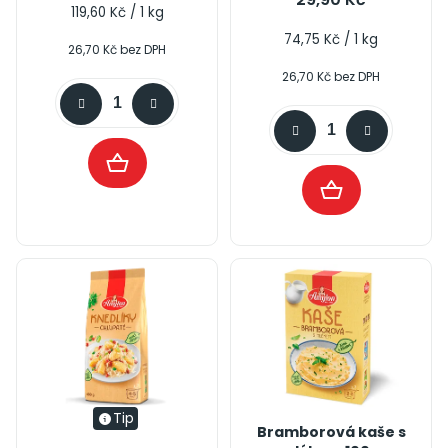
4,5
Měrná
119,60 Kč / 1 kg
cena:
z
Měrná
74,75 Kč / 1 kg
26,70 Kč bez DPH
5
cena:
26,70 Kč bez DPH
hvězdiček.
Tip
Bramborová kaše s