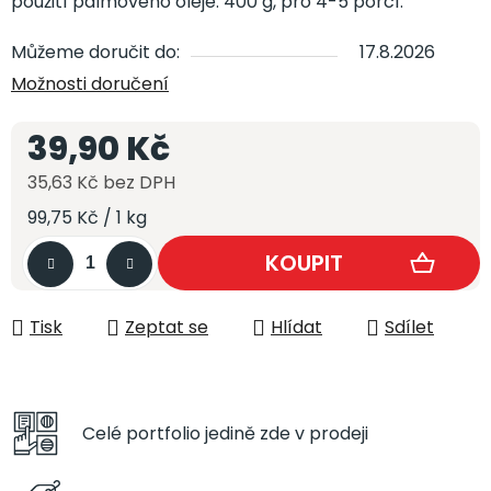
použití palmového oleje. 400 g, pro 4-5 porcí.
Můžeme doručit do:
17.8.2026
Možnosti doručení
39,90 Kč
35,63 Kč bez DPH
Měrná cena:
99,75 Kč / 1 kg
Tisk
Zeptat se
Hlídat
Sdílet
Celé portfolio
jedině zde v prodeji